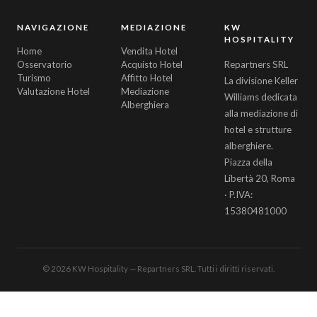
NAVIGAZIONE
MEDIAZIONE
KW
HOSPITALITY
Home
Vendita Hotel
Osservatorio
Acquisto Hotel
Repartners SRL
Turismo
Affitto Hotel
La divisione Keller
Valutazione Hotel
Mediazione
Williams dedicata
Alberghiera
alla mediazione di
hotel e strutture
alberghiere.
Piazza della
Libertà 20, Roma
· P.IVA:
15380481000
© 2026 KW Hospitality — Repartners SRL. Tutti i diritti riservati.