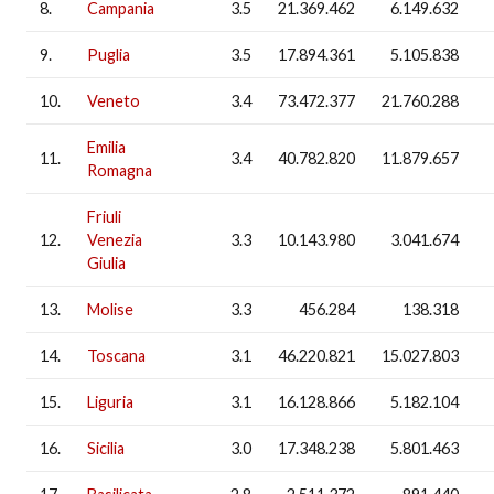
8.
Campania
3.5
21.369.462
6.149.632
9.
Puglia
3.5
17.894.361
5.105.838
10.
Veneto
3.4
73.472.377
21.760.288
Emilia
11.
3.4
40.782.820
11.879.657
Romagna
Friuli
12.
Venezia
3.3
10.143.980
3.041.674
Giulia
13.
Molise
3.3
456.284
138.318
14.
Toscana
3.1
46.220.821
15.027.803
15.
Liguria
3.1
16.128.866
5.182.104
16.
Sicilia
3.0
17.348.238
5.801.463