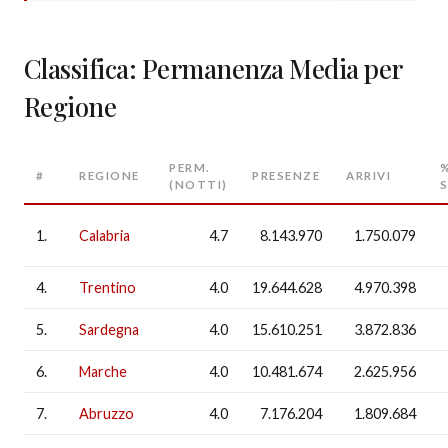
Classifica: Permanenza Media per
Regione
PERM.
#
REGIONE
PRESENZE
ARRIVI
(NOTTI)
1.
Calabria
4.7
8.143.970
1.750.079
4.
Trentino
4.0
19.644.628
4.970.398
5.
Sardegna
4.0
15.610.251
3.872.836
6.
Marche
4.0
10.481.674
2.625.956
7.
Abruzzo
4.0
7.176.204
1.809.684