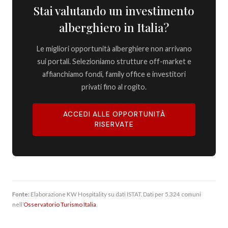
Stai valutando un investimento
alberghiero in Italia?
Le migliori opportunità alberghiere non arrivano
sui portali. Selezioniamo strutture off-market e
affianchiamo fondi, family office e investitori
privati fino al rogito.
ACCEDI ALLE OPPORTUNITÀ
RISERVATE
Fonte:
Elaborazione KW Hospitality su dati ISTAT. Dati per 5.324 comuni
nell’
Osservatorio Turismo Italia
.