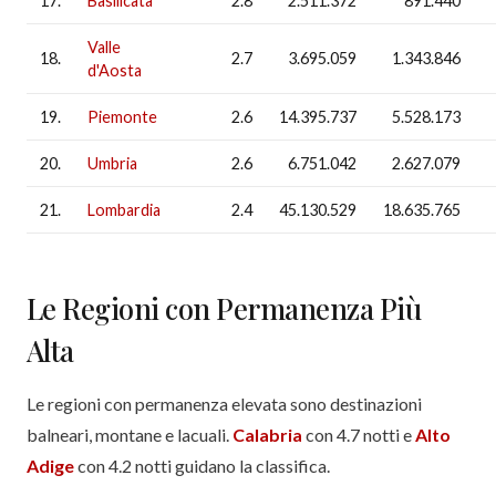
17.
Basilicata
2.8
2.511.372
891.440
Valle
18.
2.7
3.695.059
1.343.846
d'Aosta
19.
Piemonte
2.6
14.395.737
5.528.173
20.
Umbria
2.6
6.751.042
2.627.079
21.
Lombardia
2.4
45.130.529
18.635.765
Le Regioni con Permanenza Più
Alta
Le regioni con permanenza elevata sono destinazioni
balneari, montane e lacuali.
Calabria
con 4.7 notti e
Alto
Adige
con 4.2 notti guidano la classifica.