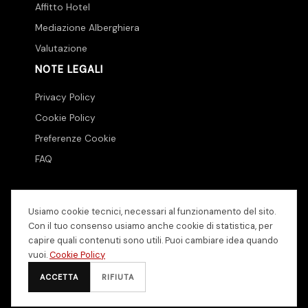
Affitto Hotel
Mediazione Alberghiera
Valutazione
NOTE LEGALI
Privacy Policy
Cookie Policy
Preferenze Cookie
FAQ
Usiamo cookie tecnici, necessari al funzionamento del sito.
Con il tuo consenso usiamo anche cookie di statistica, per
Repartners SRL
· Piazza della Libertà 20, Roma · P.IVA:
capire quali contenuti sono utili. Puoi cambiare idea quando
15380481000
vuoi.
Cookie Policy
© 2026 KW Hospitality - Keller Williams. All Rights Reserved.
ACCETTA
RIFIUTA
Ogni agenzia Keller Williams è indipendente ed autonoma.