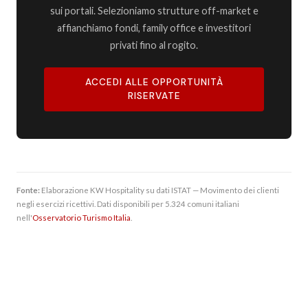
sui portali. Selezioniamo strutture off-market e
affianchiamo fondi, family office e investitori
privati fino al rogito.
ACCEDI ALLE OPPORTUNITÀ
RISERVATE
Fonte:
Elaborazione KW Hospitality su dati ISTAT — Movimento dei clienti
negli esercizi ricettivi. Dati disponibili per 5.324 comuni italiani
nell'
Osservatorio Turismo Italia
.