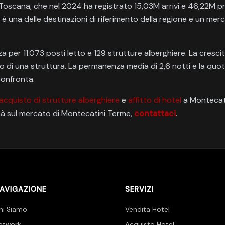
a Toscana, che nel 2024 ha registrato 15,03M arrivi e 46,22M 
e è una delle destinazioni di riferimento della regione e un me
a per 11.073 posti letto e 129 strutture alberghiere. La cresci
o di una struttura. La permanenza media di 2,6 notti e la quota
confronta.
acquisto di strutture alberghiere
e
affitto di hotel
a Montecati
ità sul mercato di Montecatini Terme,
contattaci
.
AVIGAZIONE
SERVIZI
hi Siamo
Vendita Hotel
etwork
Acquisto Hotel