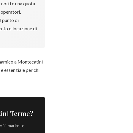
 notti e una quota
 operatori,
l punto di
ento o locazione di
inamico a Montecatini
e è essenziale per chi
tini Terme?
 off-market e