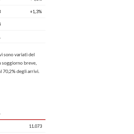
3
+1,3%
4
1
i sono variati del
n soggiorno breve,
l 70,2% degli arrivi.
O
11.073