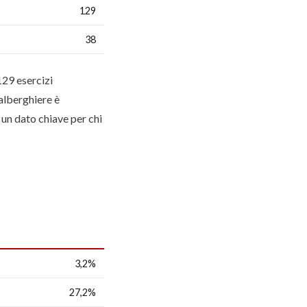
129
38
129 esercizi
-alberghiere è
 un dato chiave per chi
3,2%
27,2%