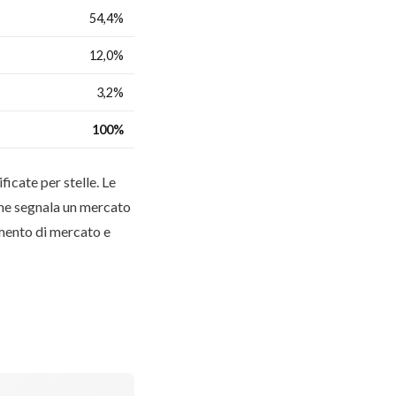
54,4%
12,0%
3,2%
100%
icate per stelle. Le
 che segnala un mercato
namento di mercato e