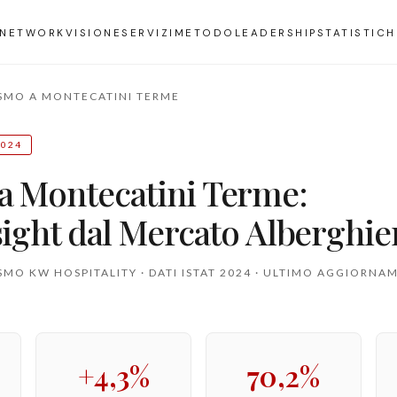
NETWORK
VISIONE
SERVIZI
METODO
LEADERSHIP
STATISTICH
SMO A MONTECATINI TERME
2024
a Montecatini Terme:
sight dal Mercato Alberghie
SMO KW HOSPITALITY · DATI ISTAT 2024 · ULTIMO AGGIORN
+4,3%
70,2%