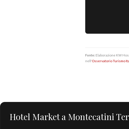
Fonte:
Elaborazione KW Hospita
nell'
Osservatorio Turismo Ita
Hotel Market a Montecatini Te