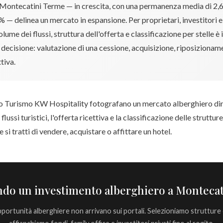
 Montecatini Terme — in crescita, con una permanenza media di 2,6
% — delinea un mercato in espansione. Per proprietari, investitori e
ume dei flussi, struttura dell'offerta e classificazione per stelle è i
 decisione: valutazione di una cessione, acquisizione, riposizionam
tiva.
rio Turismo KW Hospitality fotografano un mercato alberghiero d
ssi turistici, l'offerta ricettiva e la classificazione delle struttur
 si tratti di vendere, acquistare o affittare un hotel.
ando un investimento alberghiero a Monteca
opportunità alberghiere non arrivano sui portali. Selezioniamo strutture