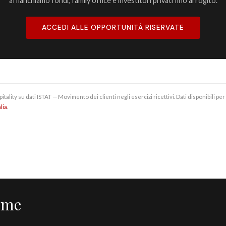
affianchiamo fondi, family office e investitori privati fino al rogito.
ACCEDI ALLE OPPORTUNITÀ RISERVATE
lity su dati ISTAT — Movimento dei clienti negli esercizi ricettivi. Dati disponibili per
lia
.
rme