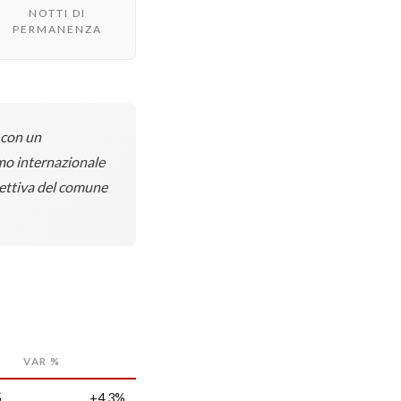
NOTTI DI
PERMANENZA
 con un
smo internazionale
icettiva del comune
VAR %
5
+4,3%