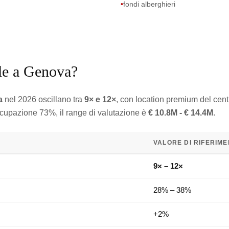
•
fondi alberghieri
lle a Genova?
a
nel 2026 oscillano tra
9× e 12×
, con location premium del cent
cupazione 73%, il range di valutazione è
€ 10.8M - € 14.4M
.
VALORE DI RIFERIM
9× – 12×
28% – 38%
+2%