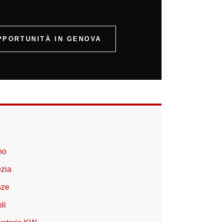
PPORTUNITÀ IN GENOVA
no
ezia
nze
li