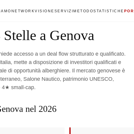
SIAMO
NETWORK
VISIONE
SERVIZI
METODO
STATISTICHE
POR
 Stelle a Genova
hiede accesso a un deal flow strutturato e qualificato.
alia, mette a disposizione di investitori qualificati e
nziale di opportunità alberghiere. Il mercato genovese è
editerraneo, Salone Nautico, patrimonio UNESCO,
o 4★ small-cap.
 Genova nel 2026