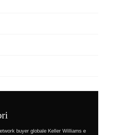
ori
etwork buyer globale Keller Williams e