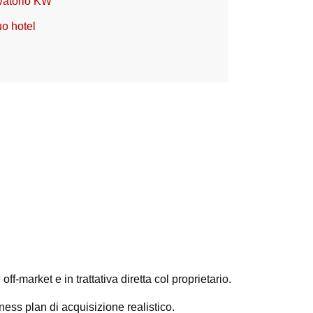
vatorio KW
uo hotel
f-market e in trattativa diretta col proprietario.
ess plan di acquisizione realistico.