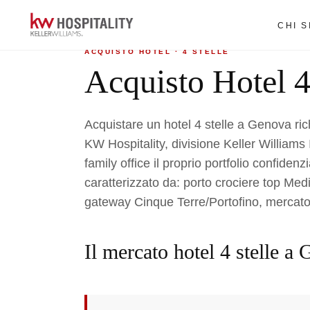
Home
›
Acquisto hotel
›
4 Stelle a Genova
CHI 
ACQUISTO HOTEL · 4 STELLE
Acquisto Hotel 4
Acquistare un hotel 4 stelle a Genova ric
KW Hospitality, divisione Keller Williams It
family office il proprio portfolio confide
caratterizzato da: porto crociere top M
gateway Cinque Terre/Portofino, mercat
Il mercato hotel 4 stelle a