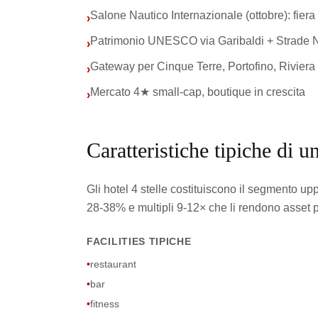
Salone Nautico Internazionale (ottobre): fier
›
Patrimonio UNESCO via Garibaldi + Strade 
›
Gateway per Cinque Terre, Portofino, Riviera
›
Mercato 4★ small-cap, boutique in crescita
›
Caratteristiche tipiche di un
Gli hotel 4 stelle costituiscono il segmento u
28-38% e multipli 9-12× che li rendono asset pref
FACILITIES TIPICHE
•
restaurant
•
bar
•
fitness