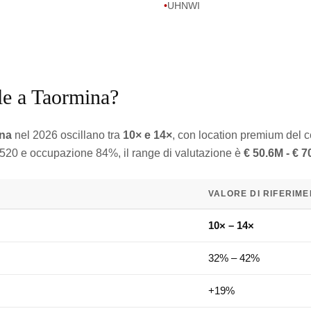
•
UHNWI
lle a Taormina?
ina
nel 2026 oscillano tra
10× e 14×
, con location premium del c
 520 e occupazione 84%, il range di valutazione è
€ 50.6M - € 
VALORE DI RIFERIM
10× – 14×
32% – 42%
+19%