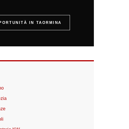
PORTUNITÀ IN TAORMINA
no
ezia
nze
li