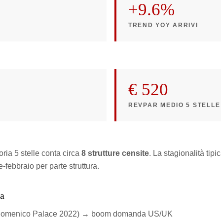
+9.6%
TREND YOY ARRIVI
€ 520
REVPAR MEDIO 5 STELLE
ria 5 stelle conta circa
8 strutture censite
. La stagionalità tipi
febbraio per parte struttura.
na
San Domenico Palace 2022) → boom domanda US/UK