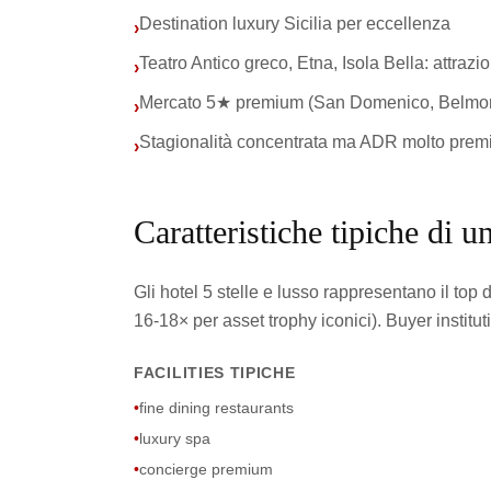
Destination luxury Sicilia per eccellenza
›
Teatro Antico greco, Etna, Isola Bella: attrazi
›
Mercato 5★ premium (San Domenico, Belmon
›
Stagionalità concentrata ma ADR molto pre
›
Caratteristiche tipiche di un
Gli hotel 5 stelle e lusso rappresentano il top
16-18× per asset trophy iconici). Buyer institut
FACILITIES TIPICHE
•
fine dining restaurants
•
luxury spa
•
concierge premium