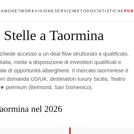
SIAMO
NETWORK
VISIONE
SERVIZI
METODO
STATISTICHE
POR
 Stelle a Taormina
chiede accesso a un deal flow strutturato e qualificato.
alia, mette a disposizione di investitori qualificati e
ziale di opportunità alberghiere. Il mercato taorminese è
oom domanda US/UK, destination luxury Sicilia, Teatro
to 5★ premium (Belmond, San Domenico).
 Taormina nel 2026