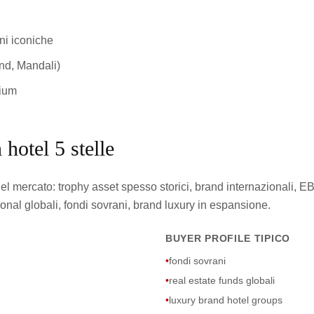
oni iconiche
d, Mandali)
mium
 hotel 5 stelle
 del mercato: trophy asset spesso storici, brand internazionali,
ional globali, fondi sovrani, brand luxury in espansione.
BUYER PROFILE TIPICO
•
fondi sovrani
•
real estate funds globali
•
luxury brand hotel groups