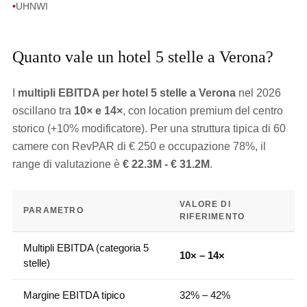
•
UHNWI
Quanto vale un hotel 5 stelle a Verona?
I
multipli EBITDA per hotel 5 stelle a Verona
nel 2026
oscillano tra
10× e 14×
, con location premium del centro
storico (+10% modificatore). Per una struttura tipica di 60
camere con RevPAR di € 250 e occupazione 78%, il
range di valutazione è
€ 22.3M - € 31.2M
.
VALORE DI
PARAMETRO
RIFERIMENTO
Multipli EBITDA (categoria 5
10× – 14×
stelle)
Margine EBITDA tipico
32% – 42%