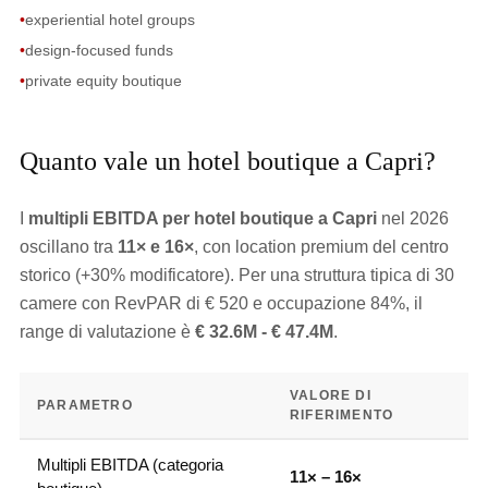
•
experiential hotel groups
•
design-focused funds
•
private equity boutique
Quanto vale un hotel boutique a Capri?
I
multipli EBITDA per hotel boutique a Capri
nel 2026
oscillano tra
11× e 16×
, con location premium del centro
storico (+30% modificatore). Per una struttura tipica di 30
camere con RevPAR di € 520 e occupazione 84%, il
range di valutazione è
€ 32.6M - € 47.4M
.
VALORE DI
PARAMETRO
RIFERIMENTO
Multipli EBITDA (categoria
11× – 16×