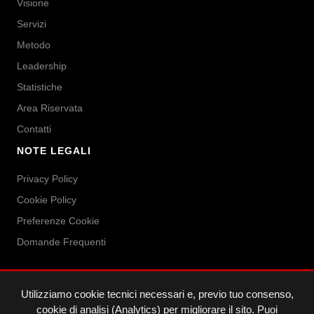
Visione
Servizi
Metodo
Leadership
Statistiche
Area Riservata
Contatti
NOTE LEGALI
Privacy Policy
Cookie Policy
Preferenze Cookie
Domande Frequenti
Utilizziamo cookie tecnici necessari e, previo tuo consenso,
cookie di analisi (Analytics) per migliorare il sito. Puoi
Repartners SRL
· Piazza della Libertà 20, Roma · P.IVA: