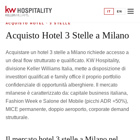
Home
›
Acquisto hotel
›
3 Stelle a Milano
IT
EN
ACQUISTO HOTEL · 3 STELLE
Acquisto Hotel 3 Stelle a Milano
Acquistare un hotel 3 stelle a Milano richiede accesso a
un deal flow strutturato e qualificato. KW Hospitality,
divisione Keller Williams Italia, mette a disposizione di
investitori qualificati e family office il proprio portfolio
confidenziale di opportunità alberghiere. Il mercato
milanese è caratterizzato da: capitale business italiana,
Fashion Week e Salone del Mobile (picchi ADR +50%),
MICE permanente, doppio aeroporto, corporate demand
strutturale.
Il mercato hotel 3 stelle a Milano nel