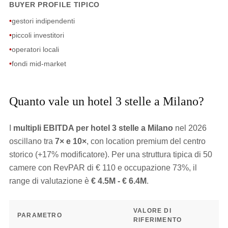
BUYER PROFILE TIPICO
•
gestori indipendenti
•
piccoli investitori
•
operatori locali
•
fondi mid-market
Quanto vale un hotel 3 stelle a Milano?
I
multipli EBITDA per hotel 3 stelle a Milano
nel 2026
oscillano tra
7× e 10×
, con location premium del centro
storico (+17% modificatore). Per una struttura tipica di 50
camere con RevPAR di € 110 e occupazione 73%, il
range di valutazione è
€ 4.5M - € 6.4M
.
VALORE DI
PARAMETRO
RIFERIMENTO