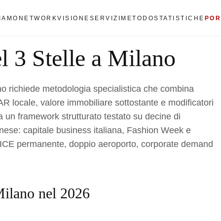
SIAMO
NETWORK
VISIONE
SERVIZI
METODO
STATISTICHE
POR
l 3 Stelle a Milano
ano richiede metodologia specialistica che combina
AR locale, valore immobiliare sottostante e modificatori
a un framework strutturato testato su decine di
anese: capitale business italiana, Fashion Week e
MICE permanente, doppio aeroporto, corporate demand
 Milano nel 2026