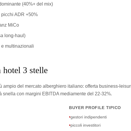
 dominante (40%+ del mix)
o picchi ADR +50%
ianz MiCo
a long-haul)
 e multinazionali
 hotel 3 stelle
ù ampio del mercato alberghiero italiano: offerta business-leisure
vità snella con margini EBITDA mediamente del 22-32%.
BUYER PROFILE TIPICO
•
gestori indipendenti
•
piccoli investitori