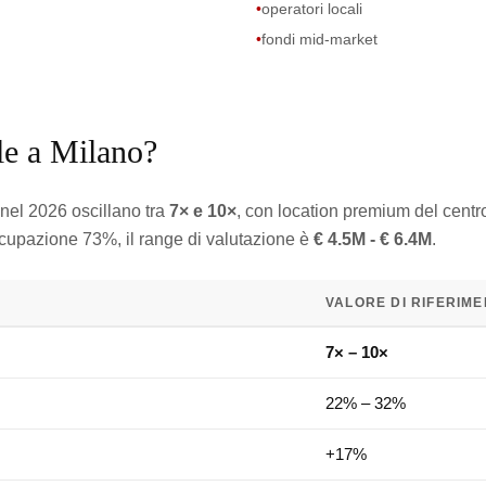
•
operatori locali
•
fondi mid-market
lle a Milano?
nel 2026 oscillano tra
7× e 10×
, con location premium del centro
cupazione 73%, il range di valutazione è
€ 4.5M - € 6.4M
.
VALORE DI RIFERIM
7× – 10×
22% – 32%
+17%