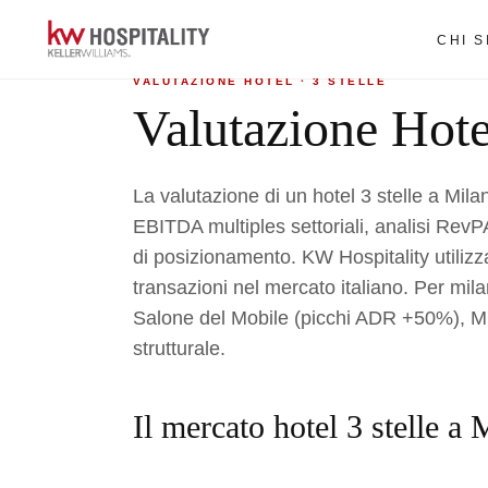
Home
›
Valutazione hotel
›
3 Stelle a Milano
CHI 
VALUTAZIONE HOTEL · 3 STELLE
Valutazione Hote
La valutazione di un hotel 3 stelle a Mil
EBITDA multiples settoriali, analisi RevP
di posizionamento. KW Hospitality utilizz
transazioni nel mercato italiano. Per mil
Salone del Mobile (picchi ADR +50%), 
strutturale.
Il mercato hotel 3 stelle a