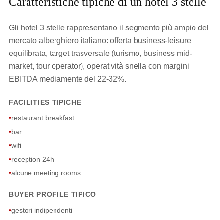
Caratteristiche tipiche di un hotel 3 stelle
Gli hotel 3 stelle rappresentano il segmento più ampio del
mercato alberghiero italiano: offerta business-leisure
equilibrata, target trasversale (turismo, business mid-
market, tour operator), operatività snella con margini
EBITDA mediamente del 22-32%.
FACILITIES TIPICHE
•
restaurant breakfast
•
bar
•
wifi
•
reception 24h
•
alcune meeting rooms
BUYER PROFILE TIPICO
•
gestori indipendenti