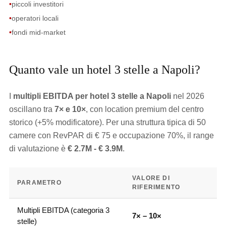
•
piccoli investitori
•
operatori locali
•
fondi mid-market
Quanto vale un hotel 3 stelle a Napoli?
I
multipli EBITDA per hotel 3 stelle a Napoli
nel 2026
oscillano tra
7× e 10×
, con location premium del centro
storico (+5% modificatore). Per una struttura tipica di 50
camere con RevPAR di € 75 e occupazione 70%, il range
di valutazione è
€ 2.7M - € 3.9M
.
VALORE DI
PARAMETRO
RIFERIMENTO
Multipli EBITDA (categoria 3
7× – 10×
stelle)