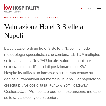
Home
›
Valutazione hotel
›
3 Stelle a Napoli
IT
EN
VALUTAZIONE HOTEL · 3 STELLE
Valutazione Hotel 3 Stelle a
Napoli
La valutazione di un hotel 3 stelle a Napoli richiede
metodologia specialistica che combina EBITDA multiples
settoriali, analisi RevPAR locale, valore immobiliare
sottostante e modificatori di posizionamento. KW
Hospitality utilizza un framework strutturato testato su
decine di transazioni nel mercato italiano. Per napoletano:
crescita più veloce d'Italia (+14.6% YoY), gateway
Costiera/Capri/Pompei, aeroporto in espansione, mercato
sottovalutato con yield superiori.