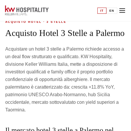
Home
›
Acquisto hotel
›
3 Stelle a Palermo
IT
EN
ACQUISTO HOTEL · 3 STELLE
Acquisto Hotel 3 Stelle a Palermo
Acquistare un hotel 3 stelle a Palermo richiede accesso a
un deal flow strutturato e qualificato. KW Hospitality,
divisione Keller Williams Italia, mette a disposizione di
investitori qualificati e family office il proprio portfolio
confidenziale di opportunità alberghiere. Il mercato
palermitano è caratterizzato da: crescita +11.8% YoY,
patrimonio UNESCO Arabo-Normanno, hub Sicilia
occidentale, mercato sottovalutato con yield superiori a
Taormina.
Il mercato hotel 3 stelle a Palermo nel