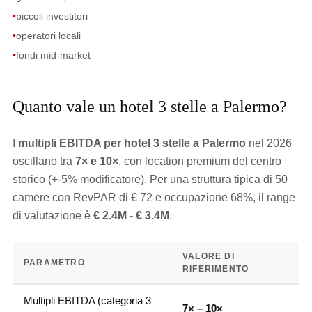
•
piccoli investitori
•
operatori locali
•
fondi mid-market
Quanto vale un hotel 3 stelle a Palermo?
I
multipli EBITDA per hotel 3 stelle a Palermo
nel 2026
oscillano tra
7× e 10×
, con location premium del centro
storico (+-5% modificatore). Per una struttura tipica di 50
camere con RevPAR di € 72 e occupazione 68%, il range
di valutazione è
€ 2.4M - € 3.4M
.
VALORE DI
PARAMETRO
RIFERIMENTO
Multipli EBITDA (categoria 3
7× – 10×