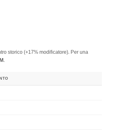
tro storico (+17% modificatore). Per una
4M
.
ENTO