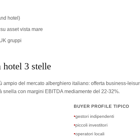
nd hotel)
su asset vista mare
/UK gruppi
 hotel 3 stelle
ù ampio del mercato alberghiero italiano: offerta business-leisure
vità snella con margini EBITDA mediamente del 22-32%.
BUYER PROFILE TIPICO
•
gestori indipendenti
•
piccoli investitori
•
operatori locali