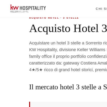
Home
›
Acquisto hotel
›
3 Stelle a Sorrento
CHI 
ACQUISTO HOTEL · 3 STELLE
Acquisto Hotel 3
Acquistare un hotel 3 stelle a Sorrento ri
KW Hospitality, divisione Keller Williams It
family office il proprio portfolio confiden
caratterizzato da: gateway Costiera Am
4★/5★ ricco di grand hotel storici, prem
Il mercato hotel 3 stelle a