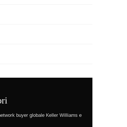
ori
network buyer globale Keller Williams e