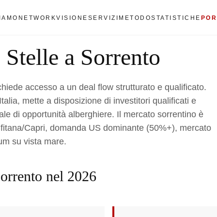
SIAMO
NETWORK
VISIONE
SERVIZI
METODO
STATISTICHE
POR
 Stelle a Sorrento
chiede accesso a un deal flow strutturato e qualificato.
alia, mette a disposizione di investitori qualificati e
ziale di opportunità alberghiere. Il mercato sorrentino è
alfitana/Capri, domanda US dominante (50%+), mercato
ium su vista mare.
 Sorrento nel 2026