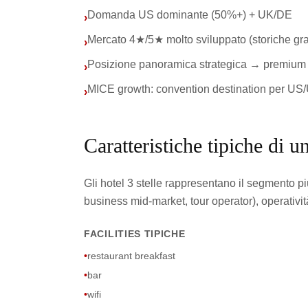
Domanda US dominante (50%+) + UK/DE
›
Mercato 4★/5★ molto sviluppato (storiche gra
›
Posizione panoramica strategica → premium 
›
MICE growth: convention destination per US
›
Caratteristiche tipiche di un
Gli hotel 3 stelle rappresentano il segmento pi
business mid-market, tour operator), operati
FACILITIES TIPICHE
•
restaurant breakfast
•
bar
•
wifi