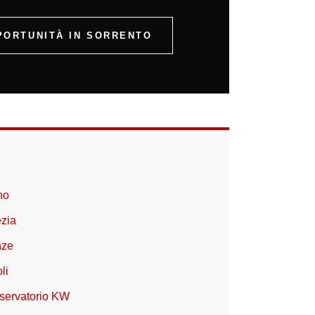
PORTUNITÀ IN SORRENTO
no
ezia
nze
li
servatorio KW