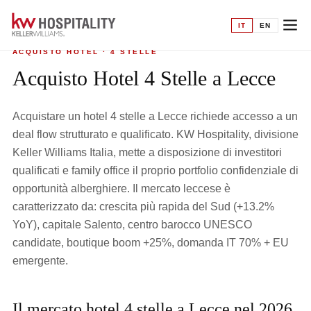
Home
›
Acquisto hotel
›
4 Stelle a Lecce
IT
EN
ACQUISTO HOTEL · 4 STELLE
Acquisto Hotel 4 Stelle a Lecce
Acquistare un hotel 4 stelle a Lecce richiede accesso a un
deal flow strutturato e qualificato. KW Hospitality, divisione
Keller Williams Italia, mette a disposizione di investitori
qualificati e family office il proprio portfolio confidenziale di
opportunità alberghiere. Il mercato leccese è
caratterizzato da: crescita più rapida del Sud (+13.2%
YoY), capitale Salento, centro barocco UNESCO
candidate, boutique boom +25%, domanda IT 70% + EU
emergente.
Il mercato hotel 4 stelle a Lecce nel 2026