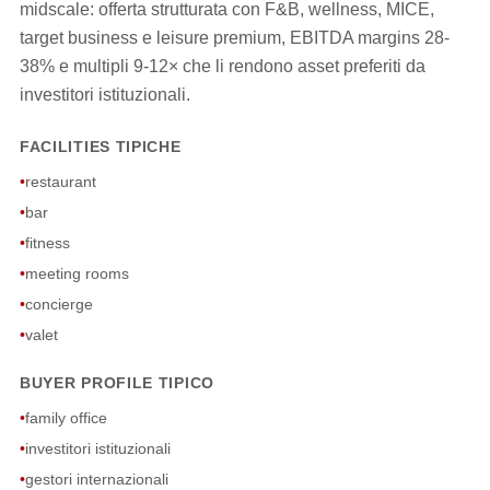
midscale: offerta strutturata con F&B, wellness, MICE,
target business e leisure premium, EBITDA margins 28-
38% e multipli 9-12× che li rendono asset preferiti da
investitori istituzionali.
FACILITIES TIPICHE
•
restaurant
•
bar
•
fitness
•
meeting rooms
•
concierge
•
valet
BUYER PROFILE TIPICO
•
family office
•
investitori istituzionali
•
gestori internazionali