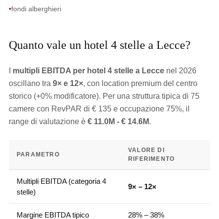
•
fondi alberghieri
Quanto vale un hotel 4 stelle a Lecce?
I
multipli EBITDA per hotel 4 stelle a Lecce
nel 2026
oscillano tra
9× e 12×
, con location premium del centro
storico (+0% modificatore). Per una struttura tipica di 75
camere con RevPAR di € 135 e occupazione 75%, il
range di valutazione è
€ 11.0M - € 14.6M
.
VALORE DI
PARAMETRO
RIFERIMENTO
Multipli EBITDA (categoria 4
9× – 12×
stelle)
Margine EBITDA tipico
28% – 38%