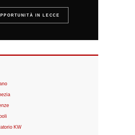
PPORTUNITÀ IN LECCE
lano
nezia
renze
poli
vatorio KW