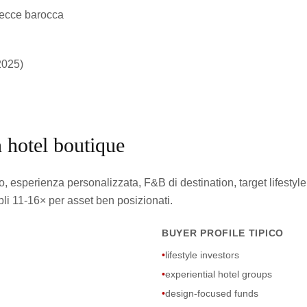
Lecce barocca
2025)
n hotel boutique
o, esperienza personalizzata, F&B di destination, target lifestyl
li 11-16× per asset ben posizionati.
BUYER PROFILE TIPICO
•
lifestyle investors
•
experiential hotel groups
•
design-focused funds