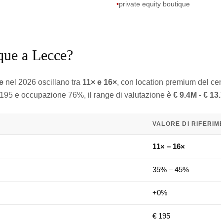
•
private equity boutique
que a Lecce?
e
nel 2026 oscillano tra
11× e 16×
, con location premium del ce
 195 e occupazione 76%, il range di valutazione è
€ 9.4M - € 13
VALORE DI RIFERI
11× – 16×
35% – 45%
+0%
€ 195