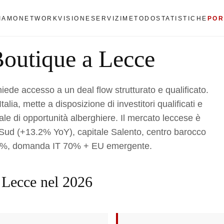
SIAMO
NETWORK
VISIONE
SERVIZI
METODO
STATISTICHE
POR
Boutique a Lecce
iede accesso a un deal flow strutturato e qualificato.
alia, mette a disposizione di investitori qualificati e
ziale di opportunità alberghiere. Il mercato leccese è
l Sud (+13.2% YoY), capitale Salento, centro barocco
%, domanda IT 70% + EU emergente.
a Lecce nel 2026