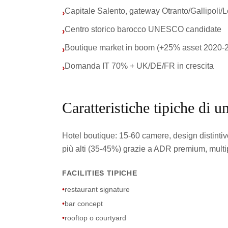
Capitale Salento, gateway Otranto/Gallipoli/
›
Centro storico barocco UNESCO candidate
›
Boutique market in boom (+25% asset 2020-
›
Domanda IT 70% + UK/DE/FR in crescita
›
Caratteristiche tipiche di u
Hotel boutique: 15-60 camere, design distintiv
più alti (35-45%) grazie a ADR premium, multip
FACILITIES TIPICHE
•
restaurant signature
•
bar concept
•
rooftop o courtyard