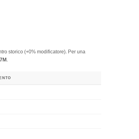
ntro storico (+0% modificatore). Per una
.7M
.
MENTO