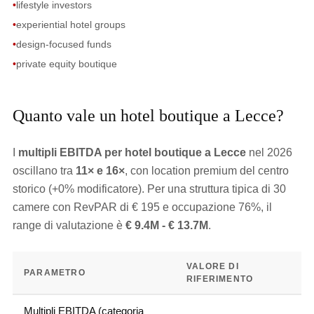
•
lifestyle investors
•
experiential hotel groups
•
design-focused funds
•
private equity boutique
Quanto vale un hotel boutique a Lecce?
I
multipli EBITDA per hotel boutique a Lecce
nel 2026
oscillano tra
11× e 16×
, con location premium del centro
storico (+0% modificatore). Per una struttura tipica di 30
camere con RevPAR di € 195 e occupazione 76%, il
range di valutazione è
€ 9.4M - € 13.7M
.
VALORE DI
PARAMETRO
RIFERIMENTO
Multipli EBITDA (categoria