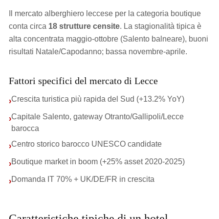
Il mercato alberghiero leccese per la categoria boutique
conta circa
18 strutture censite
. La stagionalità tipica è
alta concentrata maggio-ottobre (Salento balneare), buoni
risultati Natale/Capodanno; bassa novembre-aprile.
Fattori specifici del mercato di Lecce
Crescita turistica più rapida del Sud (+13.2% YoY)
›
Capitale Salento, gateway Otranto/Gallipoli/Lecce
›
barocca
Centro storico barocco UNESCO candidate
›
Boutique market in boom (+25% asset 2020-2025)
›
Domanda IT 70% + UK/DE/FR in crescita
›
Caratteristiche tipiche di un hotel