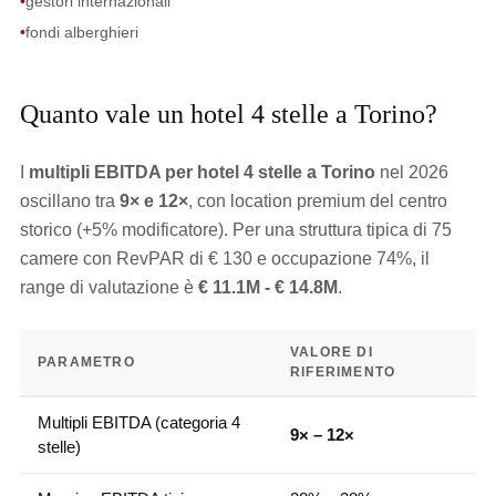
•
gestori internazionali
•
fondi alberghieri
Quanto vale un hotel 4 stelle a Torino?
I
multipli EBITDA per hotel 4 stelle a Torino
nel 2026
oscillano tra
9× e 12×
, con location premium del centro
storico (+5% modificatore). Per una struttura tipica di 75
camere con RevPAR di € 130 e occupazione 74%, il
range di valutazione è
€ 11.1M - € 14.8M
.
VALORE DI
PARAMETRO
RIFERIMENTO
Multipli EBITDA (categoria 4
9× – 12×
stelle)