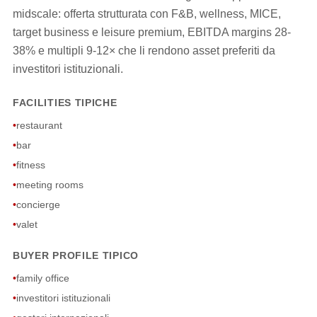
midscale: offerta strutturata con F&B, wellness, MICE,
target business e leisure premium, EBITDA margins 28-
38% e multipli 9-12× che li rendono asset preferiti da
investitori istituzionali.
FACILITIES TIPICHE
•
restaurant
•
bar
•
fitness
•
meeting rooms
•
concierge
•
valet
BUYER PROFILE TIPICO
•
family office
•
investitori istituzionali