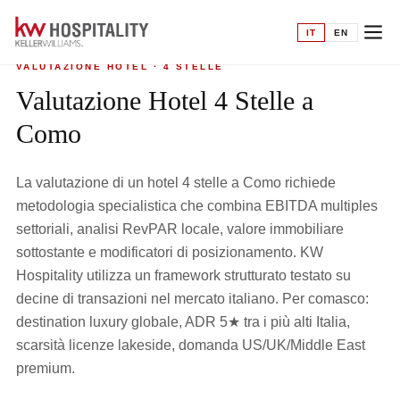
Home
›
Valutazione hotel
›
4 Stelle a Como
IT
EN
VALUTAZIONE HOTEL · 4 STELLE
Valutazione Hotel 4 Stelle a
Como
La valutazione di un hotel 4 stelle a Como richiede
metodologia specialistica che combina EBITDA multiples
settoriali, analisi RevPAR locale, valore immobiliare
sottostante e modificatori di posizionamento. KW
Hospitality utilizza un framework strutturato testato su
decine di transazioni nel mercato italiano. Per comasco:
destination luxury globale, ADR 5★ tra i più alti Italia,
scarsità licenze lakeside, domanda US/UK/Middle East
premium.