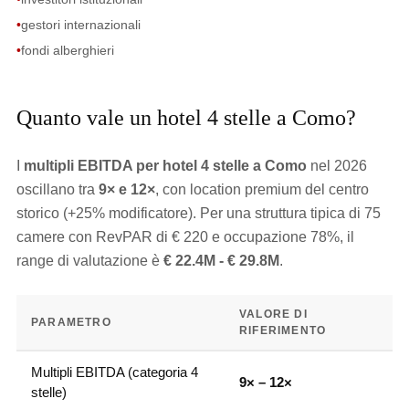
•
gestori internazionali
•
fondi alberghieri
Quanto vale un hotel 4 stelle a Como?
I
multipli EBITDA per hotel 4 stelle a Como
nel 2026
oscillano tra
9× e 12×
, con location premium del centro
storico (+25% modificatore). Per una struttura tipica di 75
camere con RevPAR di € 220 e occupazione 78%, il
range di valutazione è
€ 22.4M - € 29.8M
.
VALORE DI
PARAMETRO
RIFERIMENTO
Multipli EBITDA (categoria 4
9× – 12×
stelle)