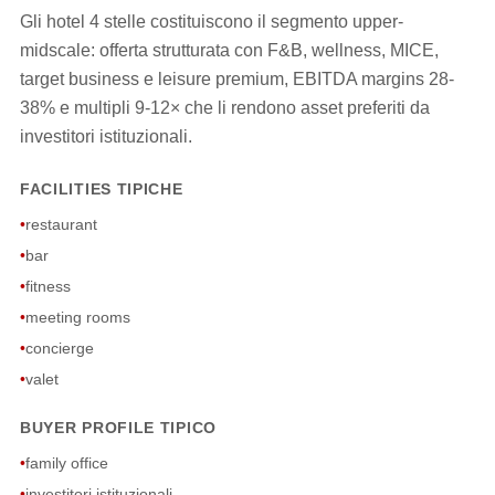
Gli hotel 4 stelle costituiscono il segmento upper-
midscale: offerta strutturata con F&B, wellness, MICE,
target business e leisure premium, EBITDA margins 28-
38% e multipli 9-12× che li rendono asset preferiti da
investitori istituzionali.
FACILITIES TIPICHE
•
restaurant
•
bar
•
fitness
•
meeting rooms
•
concierge
•
valet
BUYER PROFILE TIPICO
•
family office
•
investitori istituzionali