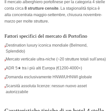
Il mercato alberghiero portofinese per la categoria 4 stelle
conta circa
8 strutture censite
. La stagionalità tipica è
alta concentrata maggio-settembre, chiusura novembre-
marzo per molte strutture.
Fattori specifici del mercato di Portofino
Destination luxury iconica mondiale (Belmond,
›
Splendido)
Mercato verticale ultra-niche (~20 strutture totali sull'area)
›
ADR 5★ tra i più alti Europa (€1200-4000+)
›
Domanda esclusivamente HNWI/UHNWI globale
›
Scarsità assoluta licenze: nessun nuovo asset
›
autorizzabile
Caratteristiche tipiche di un hotel 4 stelle