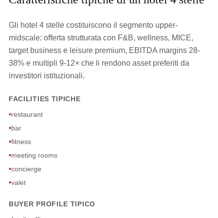
Gli hotel 4 stelle costituiscono il segmento upper-
midscale: offerta strutturata con F&B, wellness, MICE,
target business e leisure premium, EBITDA margins 28-
38% e multipli 9-12× che li rendono asset preferiti da
investitori istituzionali.
FACILITIES TIPICHE
•
restaurant
•
bar
•
fitness
•
meeting rooms
•
concierge
•
valet
BUYER PROFILE TIPICO