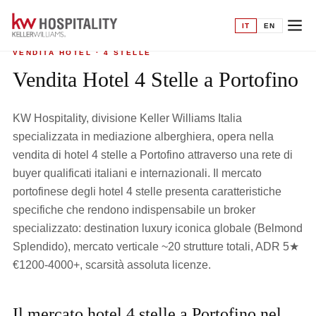
Home
›
Vendita hotel
›
4 Stelle a Portofino
IT
EN
VENDITA HOTEL · 4 STELLE
Vendita Hotel 4 Stelle a Portofino
KW Hospitality, divisione Keller Williams Italia
specializzata in mediazione alberghiera, opera nella
vendita di hotel 4 stelle a Portofino attraverso una rete di
buyer qualificati italiani e internazionali. Il mercato
portofinese degli hotel 4 stelle presenta caratteristiche
specifiche che rendono indispensabile un broker
specializzato: destination luxury iconica globale (Belmond
Splendido), mercato verticale ~20 strutture totali, ADR 5★
€1200-4000+, scarsità assoluta licenze.
Il mercato hotel 4 stelle a Portofino nel