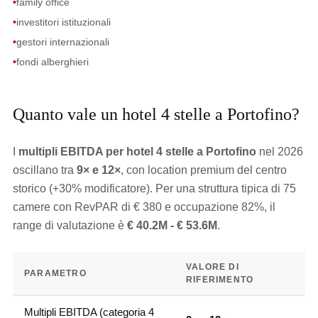
•
family office
•
investitori istituzionali
•
gestori internazionali
•
fondi alberghieri
Quanto vale un hotel 4 stelle a Portofino?
I
multipli EBITDA per hotel 4 stelle a Portofino
nel 2026
oscillano tra
9× e 12×
, con location premium del centro
storico (+30% modificatore). Per una struttura tipica di 75
camere con RevPAR di € 380 e occupazione 82%, il
range di valutazione è
€ 40.2M - € 53.6M
.
VALORE DI
PARAMETRO
RIFERIMENTO
Multipli EBITDA (categoria 4