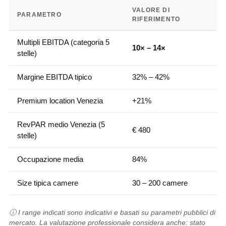
VALORE DI
PARAMETRO
RIFERIMENTO
Multipli EBITDA (categoria 5
10× – 14×
stelle)
Margine EBITDA tipico
32% – 42%
Premium location Venezia
+21%
RevPAR medio Venezia (5
€ 480
stelle)
Occupazione media
84%
Size tipica camere
30 – 200 camere
ⓘ I range indicati sono indicativi e basati su parametri pubblici di
mercato. La valutazione professionale considera anche: stato