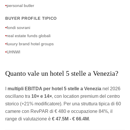
•
personal butler
BUYER PROFILE TIPICO
•
fondi sovrani
•
real estate funds globali
•
luxury brand hotel groups
•
UHNWI
Quanto vale un hotel 5 stelle a Venezia?
I
multipli EBITDA per hotel 5 stelle a Venezia
nel 2026
oscillano tra
10× e 14×
, con location premium del centro
storico (+21% modificatore). Per una struttura tipica di 60
camere con RevPAR di € 480 e occupazione 84%, il
range di valutazione è
€ 47.5M - € 66.4M
.