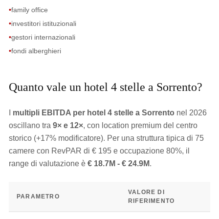
•
family office
•
investitori istituzionali
•
gestori internazionali
•
fondi alberghieri
Quanto vale un hotel 4 stelle a Sorrento?
I
multipli EBITDA per hotel 4 stelle a Sorrento
nel 2026
oscillano tra
9× e 12×
, con location premium del centro
storico (+17% modificatore). Per una struttura tipica di 75
camere con RevPAR di € 195 e occupazione 80%, il
range di valutazione è
€ 18.7M - € 24.9M
.
VALORE DI
PARAMETRO
RIFERIMENTO