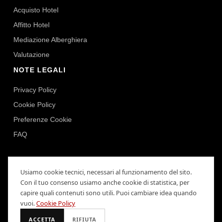
Acquisto Hotel
Affitto Hotel
Mediazione Alberghiera
Valutazione
NOTE LEGALI
Privacy Policy
Cookie Policy
Preferenze Cookie
FAQ
Usiamo cookie tecnici, necessari al funzionamento del sito.
Con il tuo consenso usiamo anche cookie di statistica, per
Repartners SRL
· Piazza della Libertà 20, Roma · P.IVA:
capire quali contenuti sono utili. Puoi cambiare idea quando
15120191000
vuoi.
Cookie Policy
© 2026 KW Hospitality - Keller Williams. All Rights Reserved.
ACCETTA
RIFIUTA