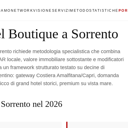
SIAMO
NETWORK
VISIONE
SERVIZI
METODO
STATISTICHE
POR
l Boutique a Sorrento
rrento richiede metodologia specialistica che combina
AR locale, valore immobiliare sottostante e modificatori
a un framework strutturato testato su decine di
rrentino: gateway Costiera Amalfitana/Capri, domanda
o di grand hotel storici, premium su vista mare.
a Sorrento nel 2026