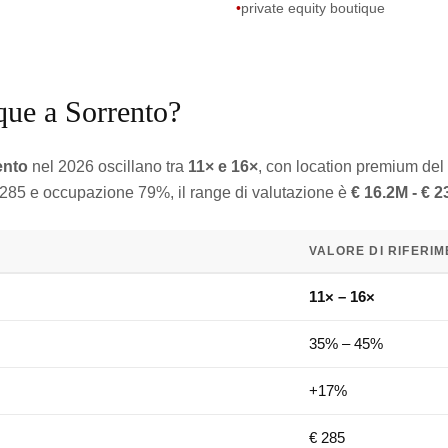
•
private equity boutique
que a Sorrento?
ento
nel 2026 oscillano tra
11× e 16×
, con location premium del
 285 e occupazione 79%, il range di valutazione è
€ 16.2M - € 
VALORE DI RIFERI
11× – 16×
35% – 45%
+17%
€ 285