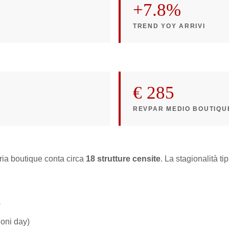
+7.8%
TREND YOY ARRIVI
€ 285
REVPAR MEDIO BOUTIQU
oria boutique conta circa
18 strutture censite
. La stagionalità ti
o
oni day)