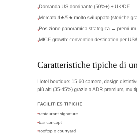
Domanda US dominante (50%+) + UK/DE
›
Mercato 4★/5★ molto sviluppato (storiche gra
›
Posizione panoramica strategica → premium 
›
MICE growth: convention destination per US
›
Caratteristiche tipiche di u
Hotel boutique: 15-60 camere, design distintiv
più alti (35-45%) grazie a ADR premium, multip
FACILITIES TIPICHE
•
restaurant signature
•
bar concept
•
rooftop o courtyard