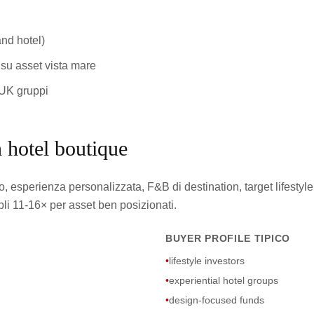
nd hotel)
su asset vista mare
/UK gruppi
n hotel boutique
o, esperienza personalizzata, F&B di destination, target lifestyl
li 11-16× per asset ben posizionati.
BUYER PROFILE TIPICO
•
lifestyle investors
•
experiential hotel groups
•
design-focused funds