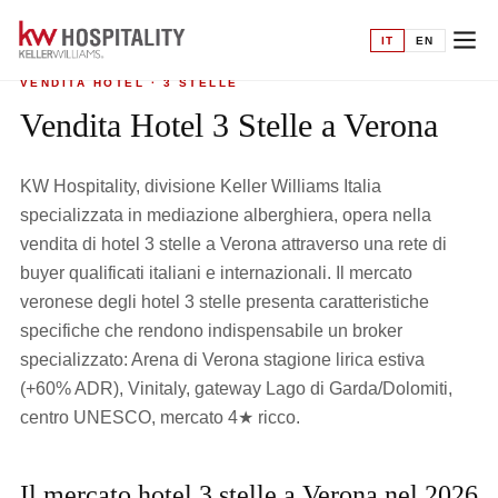
Home
›
Vendita hotel
›
3 Stelle a Verona
IT
EN
VENDITA HOTEL · 3 STELLE
Vendita Hotel 3 Stelle a Verona
KW Hospitality, divisione Keller Williams Italia
specializzata in mediazione alberghiera, opera nella
vendita di hotel 3 stelle a Verona attraverso una rete di
buyer qualificati italiani e internazionali. Il mercato
veronese degli hotel 3 stelle presenta caratteristiche
specifiche che rendono indispensabile un broker
specializzato: Arena di Verona stagione lirica estiva
(+60% ADR), Vinitaly, gateway Lago di Garda/Dolomiti,
centro UNESCO, mercato 4★ ricco.
Il mercato hotel 3 stelle a Verona nel 2026