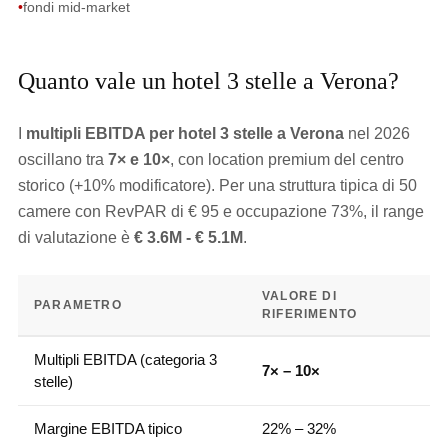
•
fondi mid-market
Quanto vale un hotel 3 stelle a Verona?
I
multipli EBITDA per hotel 3 stelle a Verona
nel 2026
oscillano tra
7× e 10×
, con location premium del centro
storico (+10% modificatore). Per una struttura tipica di 50
camere con RevPAR di € 95 e occupazione 73%, il range
di valutazione è
€ 3.6M - € 5.1M
.
VALORE DI
PARAMETRO
RIFERIMENTO
Multipli EBITDA (categoria 3
7× – 10×
stelle)
Margine EBITDA tipico
22% – 32%