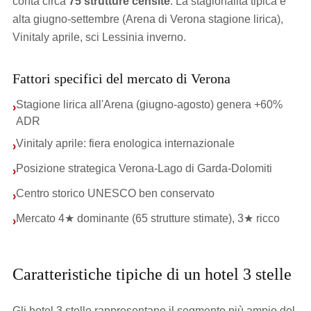
conta circa
75 strutture censite
. La stagionalità tipica è
alta giugno-settembre (Arena di Verona stagione lirica),
Vinitaly aprile, sci Lessinia inverno.
Fattori specifici del mercato di Verona
Stagione lirica all'Arena (giugno-agosto) genera +60%
›
ADR
Vinitaly aprile: fiera enologica internazionale
›
Posizione strategica Verona-Lago di Garda-Dolomiti
›
Centro storico UNESCO ben conservato
›
Mercato 4★ dominante (65 strutture stimate), 3★ ricco
›
Caratteristiche tipiche di un hotel 3 stelle
Gli hotel 3 stelle rappresentano il segmento più ampio del